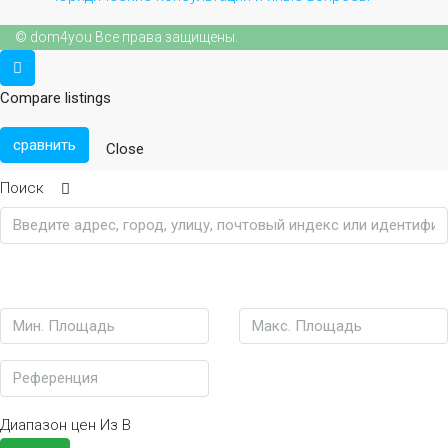
© dom4you Все права защищены.
Compare listings
сравнить
Close
Поиск
Диапазон цен
Из
В